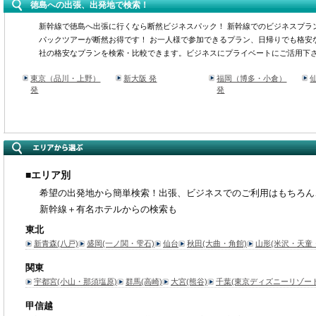
徳島への出張、出発地で検索！
新幹線で徳島へ出張に行くなら断然ビジネスパック！ 新幹線でのビジネスプラ
パックツアーが断然お得です！ お一人様で参加できるプラン、日帰りでも格安
社の格安なプランを検索・比較できます。ビジネスにプライベートにご活用下
東京（品川・上野）
新大阪 発
福岡（博多・小倉）
発
発
■エリア別
希望の出発地から簡単検索！出張、ビジネスでのご利用はもちろん
新幹線＋有名ホテルからの検索も
東北
新青森(八戸)
盛岡(一ノ関・雫石)
仙台
秋田(大曲・角館)
山形(米沢・天童
関東
宇都宮(小山・那須塩原)
群馬(高崎)
大宮(熊谷)
千葉(東京ディズニーリゾート
甲信越