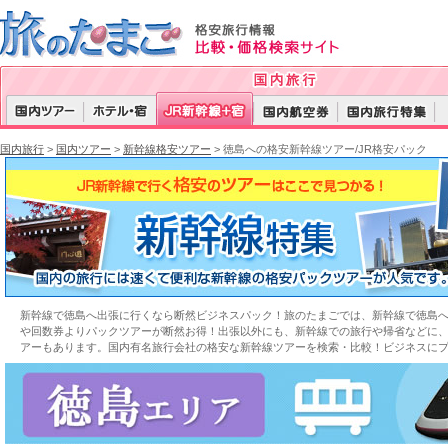
国内旅行
>
国内ツアー
>
新幹線格安ツアー
> 徳島への格安新幹線ツアー/JR格安パック
新幹線で徳島へ出張に行くなら断然ビジネスパック！旅のたまごでは、新幹線で徳島
や回数券よりパックツアーが断然お得！出張以外にも、新幹線での旅行や帰省などに
アーもあります。国内有名旅行会社の格安な新幹線ツアーを検索・比較！ビジネスに