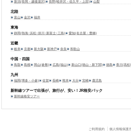
新潟(長岡・越後湯沢)
長野(軽井沢・佐久平・上田)
山梨
北陸
富山
金沢
福井
東海
静岡(熱海･浜松･掛川･新富士･三島)
愛知(名古屋・豊橋)
近畿
岐阜
京都
新大阪
新神戸
奈良
和歌山
中国・四国
鳥取
島根
岡山(倉敷)
広島(福山)
新山口(徳山・新下関)
徳島
香川(高松
九州
福岡(博多・小倉)
佐賀
長崎
熊本
大分
宮崎
鹿児島
新幹線ツアーで出張が、旅行が、安い！JR格安パック
新幹線格安ツアー
ご利用規約
個人情報保護