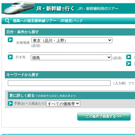
徳島への格安新幹線ツアー・JR格安パック
日付・条件から探す
出発地域
(必須)
行き先
(必須)
キーワードから探す
（入力例）プリ
更に詳しく絞る
※詳細条件を設定し検索出来ます。
予算(お一人様あたり)