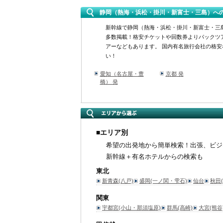
静岡（熱海・浜松・掛川・新富士・三島）へ
新幹線で静岡（熱海・浜松・掛川・新富士・三
多数掲載！格安チケットや回数券よりパックツ
アーなどもあります。 国内有名旅行会社の格
い！
愛知（名古屋・豊
京都 発
橋） 発
■エリア別
希望の出発地から簡単検索！出張、ビジ
新幹線＋有名ホテルからの検索も
東北
新青森(八戸)
盛岡(一ノ関・雫石)
仙台
秋田
関東
宇都宮(小山・那須塩原)
群馬(高崎)
大宮(熊谷