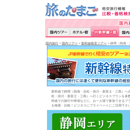
国内旅行
>
国内ツアー
>
新幹線格安ツアー
> 静岡（熱海
新幹線で静岡（熱海・浜松・掛川・新富士・三島）へ
松・掛川・新富士・三島）へ行くビジネスプランを多
幹線での旅行や帰省などに、お一人様で参加できるプ
を検索・比較！ビジネスにプライベートにご活用下さ