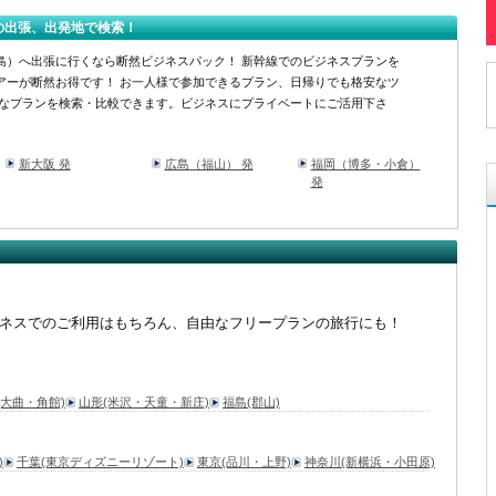
の出張、出発地で検索！
島）へ出張に行くなら断然ビジネスパック！ 新幹線でのビジネスプランを
アーが断然お得です！ お一人様で参加できるプラン、日帰りでも格安なツ
安なプランを検索・比較できます。ビジネスにプライベートにご活用下さ
新大阪 発
広島（福山） 発
福岡（博多・小倉）
発
ネスでのご利用はもちろん、自由なフリープランの旅行にも！
(大曲・角館)
山形(米沢・天童・新庄)
福島(郡山)
)
千葉(東京ディズニーリゾート)
東京(品川・上野)
神奈川(新横浜・小田原)