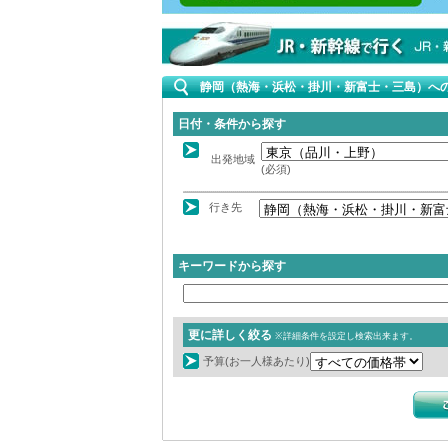
静岡（熱海・浜松・掛川・新富士・三島）への
日付・条件から探す
出発地域
(必須)
行き先
キーワードから探す
更に詳しく絞る
※詳細条件を設定し検索出来ます。
予算(お一人様あたり)