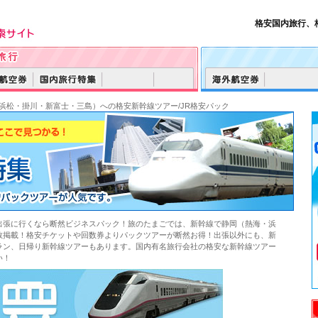
格安国内旅行、
・浜松・掛川・新富士・三島）への格安新幹線ツアー/JR格安パック
出張に行くなら断然ビジネスパック！旅のたまごでは、新幹線で静岡（熱海・浜
数掲載！格安チケットや回数券よりパックツアーが断然お得！出張以外にも、新
ラン、日帰り新幹線ツアーもあります。国内有名旅行会社の格安な新幹線ツアー
い！