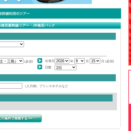
格安新幹線ツアー・JR格安パック
出発日
年
月
日 (必須)
(必須)
日数
（入力例）プリンスホテルなど