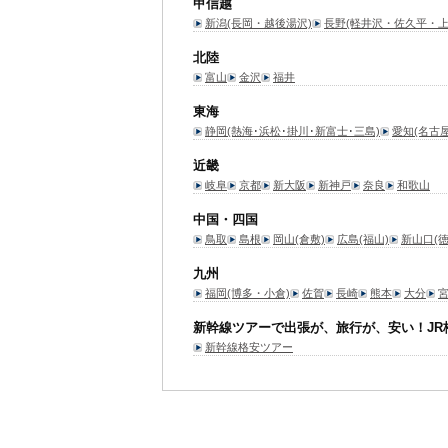
甲信越
新潟(長岡・越後湯沢)
長野(軽井沢・佐久平・上
北陸
富山
金沢
福井
東海
静岡(熱海･浜松･掛川･新富士･三島)
愛知(名古
近畿
岐阜
京都
新大阪
新神戸
奈良
和歌山
中国・四国
鳥取
島根
岡山(倉敷)
広島(福山)
新山口(
九州
福岡(博多・小倉)
佐賀
長崎
熊本
大分
新幹線ツアーで出張が、旅行が、安い！JR
新幹線格安ツアー