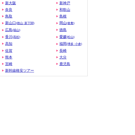
新大阪
新神戸
奈良
和歌山
鳥取
島根
新山口
岡山
(徳山･新下関)
(倉敷)
広島
徳島
(福山)
香川
愛媛
(高松)
(松山)
高知
福岡
(博多･小倉)
佐賀
長崎
熊本
大分
宮崎
鹿児島
新幹線格安ツアー