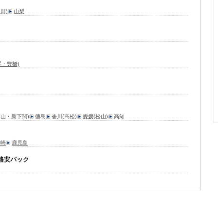
田)
山梨
屋・豊橋)
徳山・新下関)
徳島
香川(高松)
愛媛(松山)
高知
宮崎
鹿児島
格安パック