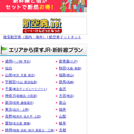
格安航空券（国内・海外） | 航空券ドットネット
盛岡
新青森
(一ノ関･雫石)
(八戸)
仙台
秋田
(大曲･角館)
山形
福島
(米沢･天童･新庄)
(郡山)
宇都宮
群馬
(小山･那須塩原)
(高崎)
千葉
金沢
(東京ディズニーリゾート)
神奈川
大宮
(新横浜･小田原)
(熊谷)
新潟
富山
(長岡･越後湯沢)
東京
福井
(品川・上野)
長野
山梨
(軽井沢･佐久平･上田)
愛知
岐阜
(名古屋･豊橋)
静岡
京都
(熱海･浜松･掛川･新富士・三島)