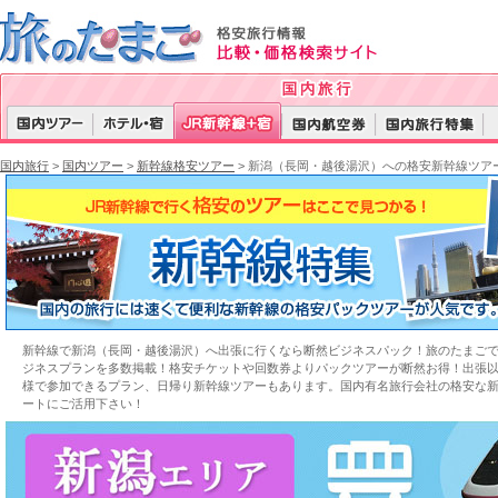
国内旅行
>
国内ツアー
>
新幹線格安ツアー
> 新潟（長岡・越後湯沢）への格安新幹線ツアー
新幹線で新潟（長岡・越後湯沢）へ出張に行くなら断然ビジネスパック！旅のたまご
ジネスプランを多数掲載！格安チケットや回数券よりパックツアーが断然お得！出張
様で参加できるプラン、日帰り新幹線ツアーもあります。国内有名旅行会社の格安な
ートにご活用下さい！