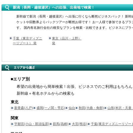
新潟（長岡・越後湯沢）への出張、出発地で検索！
新幹線で新潟（長岡・越後湯沢）へ出張に行くなら断然ビジネスパック！ 新幹
ケットや回数券よりパックツアーが断然お得です！ お一人様で参加できるプラ
す。 国内有名旅行会社の格安なプランを検索・比較できます。ビジネスにプラ
千葉（東京ディズニ
東京（品川・上野）
ーリゾート） 発
発
■エリア別
希望の出発地から簡単検索！出張、ビジネスでのご利用はもちろん
新幹線＋有名ホテルからの検索も
東北
新青森(八戸)
盛岡(一ノ関・雫石)
仙台
秋田(大曲・角館)
山形(米沢・天童
関東
宇都宮(小山・那須塩原)
群馬(高崎)
大宮(熊谷)
千葉(東京ディズニーリゾート