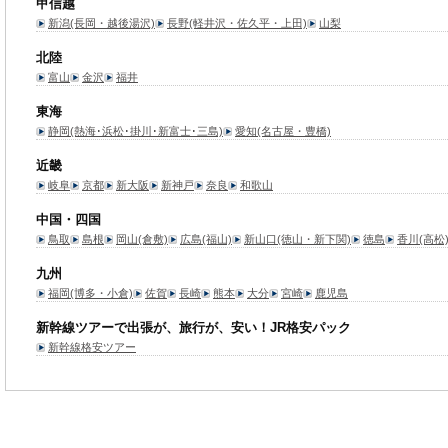
甲信越
新潟(長岡・越後湯沢)
長野(軽井沢・佐久平・上田)
山梨
北陸
富山
金沢
福井
東海
静岡(熱海･浜松･掛川･新富士･三島)
愛知(名古屋・豊橋)
近畿
岐阜
京都
新大阪
新神戸
奈良
和歌山
中国・四国
鳥取
島根
岡山(倉敷)
広島(福山)
新山口(徳山・新下関)
徳島
香川(高松
九州
福岡(博多・小倉)
佐賀
長崎
熊本
大分
宮崎
鹿児島
新幹線ツアーで出張が、旅行が、安い！JR格安パック
新幹線格安ツアー