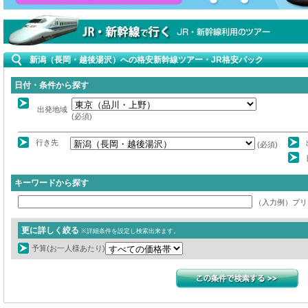
新潟（長岡・越後湯沢）への格安新幹線ツアー・JR格安パック
日付・条件から探す
出発地域
(必須)
行き先
(必須)
キーワードから探す
（入力例）プリ
更に詳しく絞る
※詳細条件を設定し検索出来ます。
予算(お一人様あたり)