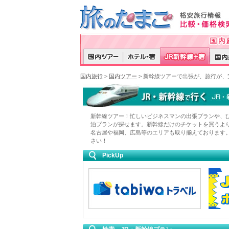
国内旅行
>
国内ツアー
> 新幹線ツアーで出張が、旅行が、
新幹線ツアー！忙しいビジネスマンの出張プランや、
泊プランが探せます。新幹線だけのチケットを買うよ
名古屋や福岡、広島等のエリアも取り揃えております
さい！
PickUp